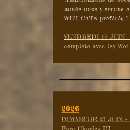
année nous y serons e
WET CATS préférés ! 
VENDREDI 18 JUIN -
complète avec les Wet
2026
DIMANCHE 21 JUIN - 
Parc Charles III