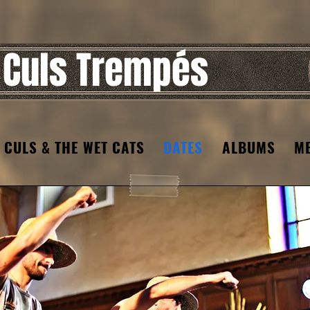
 Culs Trempés
 CULS & THE WET CATS
DATES
ALBUMS
M