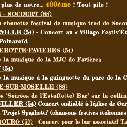
400ème
plus de notre...
! Tout p
ile !
- SOCOURT (88)
u chouette festival de musique trad de Socou
VILLE (54)
- Concert au « Village Festiv’É
Polnaroïd.
XEROTTE/FAVIERES (54)
e la musique de la MJC de Favières
(54)
 la musique à la guinguette du parc de la C
SE-SUR-MOSELLE (88)
s "Soirées de l'Estaf(ette) Bar" sur la colli
VILLER (54)
Concert endiablé à l'église de Ger
"Projet Spaghetti" (chansons festives italiennes 
BOURG (57)
- Concert pour le bar associatif "Le