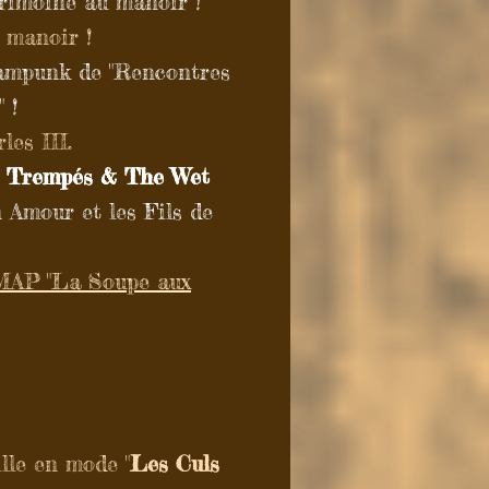
rimoine au manoir !
 manoir !
eampunk de "Rencontres
" !
es III.
s Trempés & The Wet
 Amour et les Fils de
AMAP "La Soupe aux
lle en mode "
Les
Culs