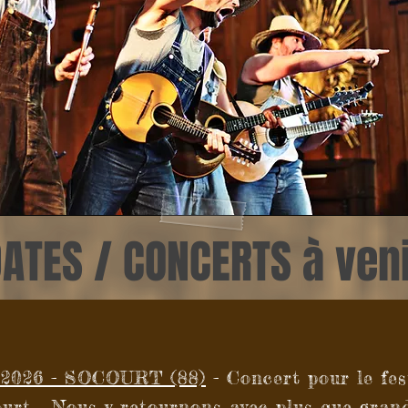
ATES / CONCERTS à ven
026 - SOCOURT (88)
- Concert pour le fes
urt... Nous y retournons avec plus que grand