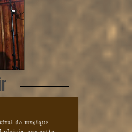
ir
tival de musique
 plaisir, car cette