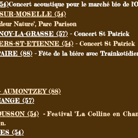
54)
Concert acoustique pour le marché bio de l'O
Y-SUR-MOSELLE (54)
deur Nature", Parc Parison
NOY-LA-GRASSE (57
)
- Concert St Patrick
LERS-ST-ETIENNE (54)
- Concert St Patrick
AIRE (88
)
- Fête de la bière avec Trainkotidi
e
 AUMONTZEY (88)
ANGE
(57
)
-
OUSSON (5
4)
Festival "La Colline en Chan
n.
ES (54
)