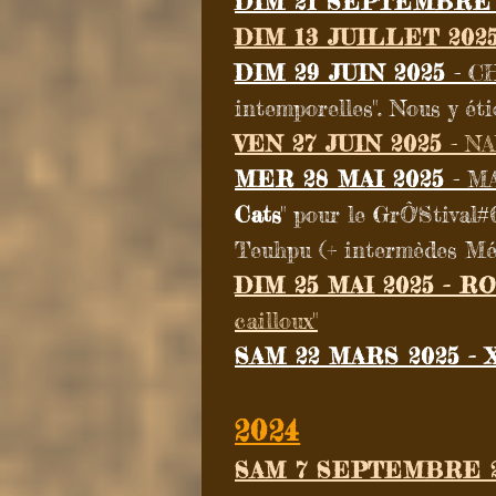
DIM 21 SEPTEMBRE
DIM 13 JUILLET 202
DIM 29 JUIN 2025
- C
intemporelles". Nous y ét
VEN 27 JUIN 2025
- NA
MER 28 MAI 2025
- M
Cats
" pour le GrÔ'Stival
Teuhpu (+ intermèdes Mé
DIM 25
MAI 2025 - R
cailloux"
SAM 22 MARS 2025 - 
2024
SAM 7 SEPTEMBRE 2