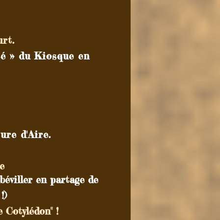
rt.
té » du Kiosque en
ure d'Aire.
ne
béviller en partage de
!)
 Cotylédon" !