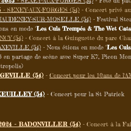
 2025
- SEXEY-AUX-FORGES (54)
- Fête du pat
5
- SEXEY-AUX-FORGES (54)
- Concert privé au
HAUDENEY-SUR-MOSELLE (54)
- Festival St
ions en mode "
Les Culs Trempés & The Wet Cats
NCY (54)
- Concert à la Guinguette du parc Charl
AXEVILLE (54)
- Nous étions en mode "
Les Cul
#6 en partage de scène avec Super K7, Picon Mon
tropolis)
OGEVILLE (54)
-
Concert pour les 10ans de l'
XEUILLEY (54)
- Concert pour la St Patrick
024 - BADONVILLER (54)
- Concert à la Fai