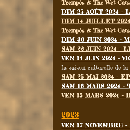
Trempés & The Wet Cats
DIM
25 AOÛT 2024 - 
DIM 14 JUILLET 2024
Trempés & The Wet Cats
DIM 30 JUIN 2024 - 
SAM
22 JUIN 2024 - L
VEN 14 JUIN 2024 -
la saison culturelle de 
SAM
25 MAI 2024 - EP
SAM
16 MARS 2024 - 
VEN 15 MARS 2024 -
2023
VEN 17 NOVEMBRE
-