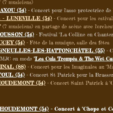
" (7 musiciens)
LAXOU (54)
- Concert pour l'asso protectrice de 
 - LUNEVILLE (54)
- Concert pour les estiv
"
(7 musiciens) en partage de scène avec l'orches
MOUSSON (54)
- Festival "La Colline en Chanter
UCEY (54)
- Fête de la musique, salle des fêtes
 VIGNEULLES-LES-HATTONCHÂTEL (55)
- C
la MJC en mode
"
Les
Culs Trempés & The Wet Ca
INAL (88)
- Concert pour les Imaginales au "M
TOUL (54)
- Concert St Patrick pour la Brasser
 HOUDEMONT (54)
- Concert Saint Patrick à 
 HOUDEMONT (54)
- Concert à "Chope et C