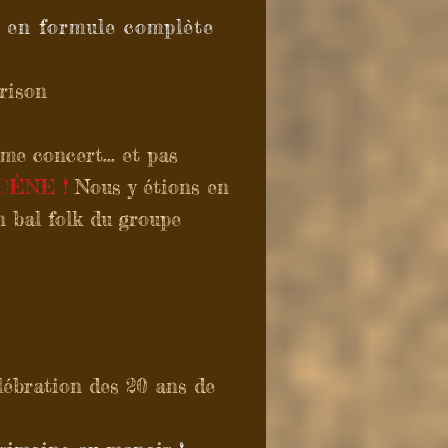
e" en formule complète
rison
me concert... et pas
CÈNE !
Nous y étions en
 bal folk du groupe
lébration des 20 ans de