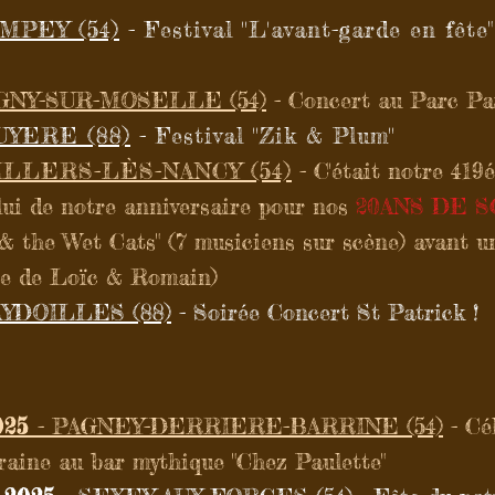
OMPEY (54)
- Festival ''L'avant-garde en fêt
AGNY-SUR-MOSELLE (54)
- Concert au Parc Pa
UYERE (88)
- Festival ''Zik & Plum''
VILLERS-LÈS-NANCY (54)
- C'était notre 419é
celui de notre anniversaire pour nos
20ANS DE S
 the Wet Cats" (7 musiciens sur scène) avant un
pe de Loïc & Romain)
AYDOILLES (88)
- Soirée Concert St Patrick !
025
- PAGNEY-DERRIERE-BARRINE (54)
- Cé
raine au bar mythique "Chez Paulette"