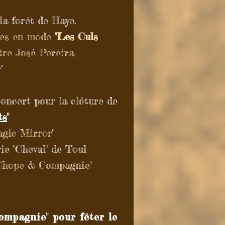
la forêt de Haye.
ales en mode
"
Les
Culs
tre José Pereira
"
oncert pour la clôture de
ts
"
agic Mirror"
ie "Cheval" de Toul
"Chope & Compagnie"
ompagnie" pour fêter le