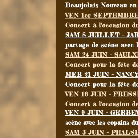
Beaujolais Nouveau en 
VEN
1er SEPTEMBRE 
C
oncert à l'occasion d
SAM 8 JUILLET - JAR
partage de scène avec 
SAM 24 JUIN - SAUL
Concert pour la fête d
MER 21 JUIN - NANCY 
Concert pour la fête de
VEN 16 JUIN - FRES
Concert à l'occasion de
VE
N 9 JUIN - GERBE
scène avec les copains du 
SAM 3 JUIN - PHALS