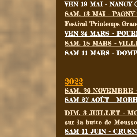
VEN 19 MAI - NANCY (
SAM. 13 MAI - PAGN
Festival "Printemps Gran
VEN 24 MARS - POUR
SAM. 18 MARS - VIL
SAM 11 MARS - DOMP
2
0
22
SAM.
26
NOVEMBRE -
SAM
27 AOÛT -
MORH
D
IM. 3 JUILLET - M
sur la butte de Mousso
SAM 11 JUIN - CRUSN